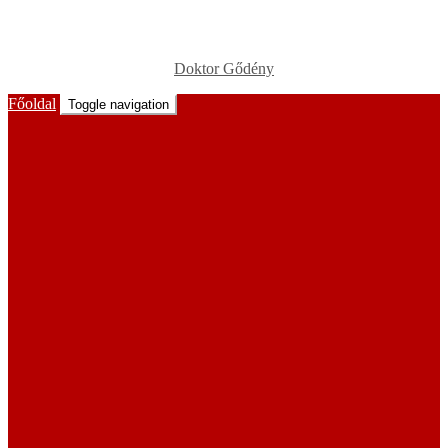
Doktor Gődény
Főoldal
Toggle navigation