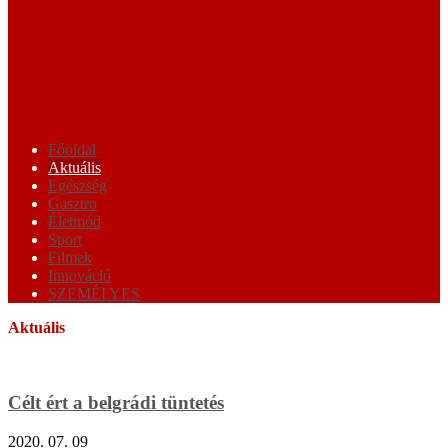
Főoldal
Aktuális
Egészség
Gasztro
Életmód
Sport
Filmek
Innováció
SZEMÉLYES
Aktuális
(143)
Célt ért a belgrádi tüntetés
2020. 07. 09