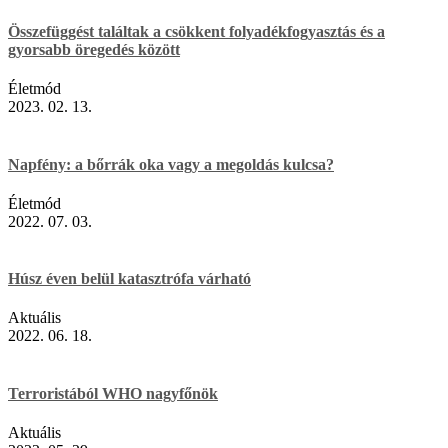
Összefüggést találtak a csökkent folyadékfogyasztás és a
gyorsabb öregedés között
Életmód
2023. 02. 13.
Napfény: a bőrrák oka vagy a megoldás kulcsa?
Életmód
2022. 07. 03.
Húsz éven belül katasztrófa várható
Aktuális
2022. 06. 18.
Terroristából WHO nagyfőnök
Aktuális