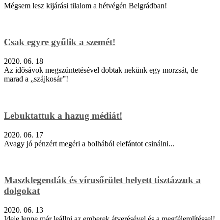
Mégsem lesz kijárási tilalom a hétvégén Belgrádban!
Csak egyre gyűlik a szemét!
2020. 06. 18
Az idősávok megszüntetésével dobtak nekünk egy morzsát, de
marad a „szájkosár”!
Lebuktattuk a hazug médiát!
2020. 06. 17
Avagy jó pénzért megéri a bolhából elefántot csinálni...
Maszklegendák és vírusőrület helyett tisztázzuk a
dolgokat
2020. 06. 13
Ideje lenne már leállni az emberek átverésével és a megfélemlítéssel!